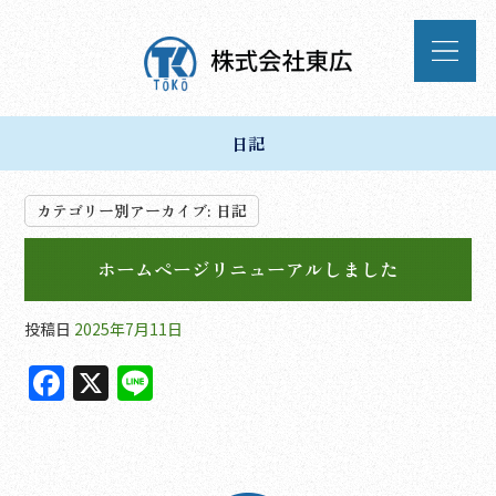
日記
カテゴリー別アーカイブ:
日記
ホームページリニューアルしました
投稿日
2025年7月11日
F
X
Li
a
n
c
e
e