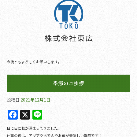
b
o
o
k
今後ともよろしくお願いします。
季節のご挨拶
投稿日
2021年12月1日
F
X
Li
a
n
日に日に秋が深まってきました。
c
e
仕事の後は、アツアツおでんやお鍋が美味しい季節です！