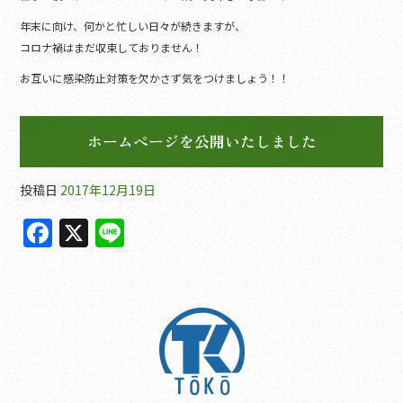
e
年末に向け、何かと忙しい日々が続きますが、
b
コロナ禍はまだ収束しておりません！
o
お互いに感染防止対策を欠かさず気をつけましょう！！
o
k
ホームページを公開いたしました
投稿日
2017年12月19日
F
X
Li
a
n
c
e
e
b
o