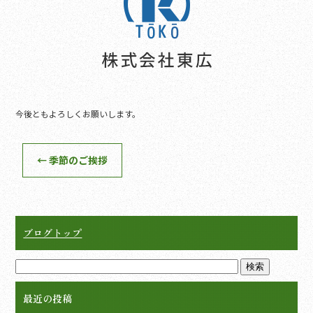
o
o
k
今後ともよろしくお願いします。
←
季節のご挨拶
ブログトップ
最近の投稿